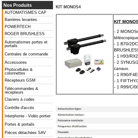
Nos Produits
KIT MONOS4
AUTOMATISMES CAP
Barrières levantes
KIT MONOS
POWERTECH
- 2 MONOS4
ROGER BRUSHLESS
téléscopiqu
Automatismes portes et
- 1 B70/2DC
portails
BRUSHLES
Centrales de commande
- 1 H93/RX2
- 2 SYNUS/
Accessoires
canaux.
Photocellules &
colonnettes
- 1 R90/F4E
Récepteurs GSM
- 1 FIFTHY/
- 1 R99/C/0
Télécommandes &
récepteurs
Claviers à codes
Contrôle d'accès
Interphonie - Vidéo portier
Portes & portails
Pièces détachées SAV