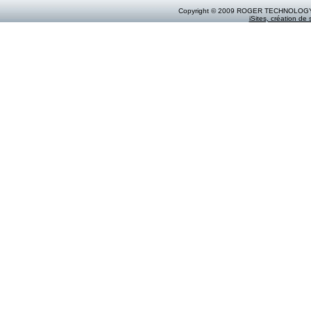
Copyright © 2009 ROGER TECHNOLOGY by 
iSites, création de s