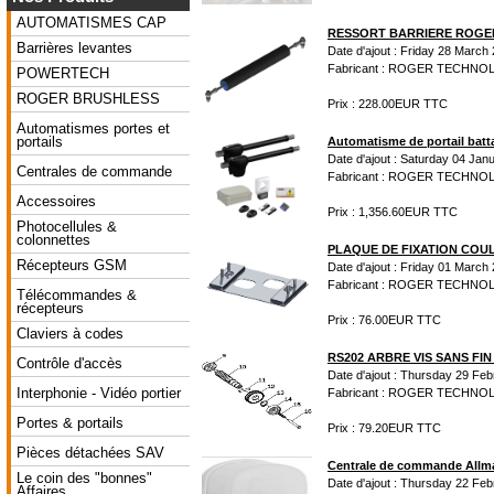
AUTOMATISMES CAP
RESSORT BARRIERE ROGER
Barrières levantes
Date d'ajout : Friday 28 March
Fabricant : ROGER TECHN
POWERTECH
ROGER BRUSHLESS
Prix : 228.00EUR TTC
Automatismes portes et
portails
Automatisme de portail ba
Date d'ajout : Saturday 04 Jan
Centrales de commande
Fabricant : ROGER TECHN
Accessoires
Prix : 1,356.60EUR TTC
Photocellules &
colonnettes
PLAQUE DE FIXATION COUL
Récepteurs GSM
Date d'ajout : Friday 01 March
Fabricant : ROGER TECHN
Télécommandes &
récepteurs
Prix : 76.00EUR TTC
Claviers à codes
RS202 ARBRE VIS SANS FI
Contrôle d'accès
Date d'ajout : Thursday 29 Fe
Interphonie - Vidéo portier
Fabricant : ROGER TECHN
Portes & portails
Prix : 79.20EUR TTC
Pièces détachées SAV
Centrale de commande Allma
Le coin des "bonnes"
Date d'ajout : Thursday 22 Fe
Affaires