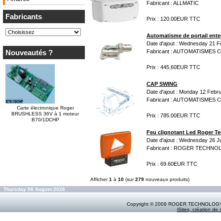
Fabricant : ALLMATIC
Fabricants
Prix : 120.00EUR TTC
Automatisme de portail en
Date d'ajout : Wednesday 21 
Nouveautés ?
Fabricant : AUTOMATISMES 
Prix : 445.60EUR TTC
CAP SWING
Date d'ajout : Monday 12 Febr
Fabricant : AUTOMATISMES 
Carte électronique Roger
BRUSHLESS 36V à 1 moteur
Prix : 785.00EUR TTC
B70/1DCHP
Feu clignotant Led Roger T
Date d'ajout : Wednesday 26 J
Fabricant : ROGER TECHN
Prix : 69.60EUR TTC
Afficher
1
à
10
(sur
279
nouveaux produits)
Thursday 06 August 2026
Copyright © 2009 ROGER TECHNOLOGY by 
iSites, création de s